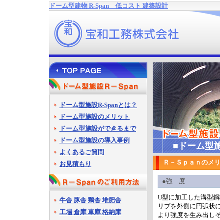
ドーム型建物 R-Span 低コスト 建築設計
ドーム型施設R-Spanとは？
ドーム型施設のメリット
ドーム型施設ができるまで
ドーム型施設の導入事例
■ドーム型施
よくあるご質問
Ｒ－Ｓｐａｎのメ
お見積もり
●強 度
U型に加工した溝型鋼板（
牛舎 豚舎 鶏舎 堆肥舎
リブを外側に円弧状
工場 倉庫 車庫 格納庫
より強度を生み出し