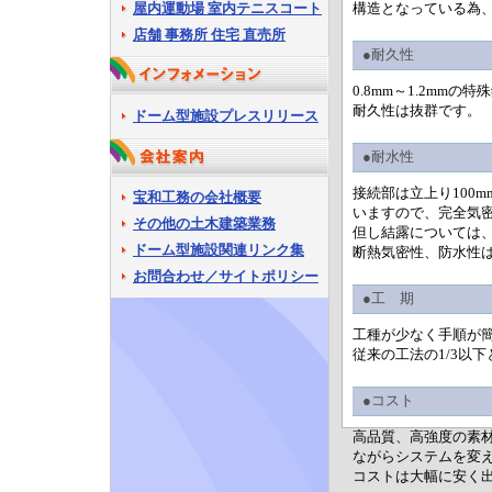
屋内運動場 室内テニスコート
構造となっている為
店舗 事務所 住宅 直売所
●耐久性
0.8mm～1.2mm
耐久性は抜群です。
ドーム型施設プレスリリース
●耐水性
接続部は立上り100
宝和工務の会社概要
いますので、完全気
その他の土木建築業務
但し結露については
ドーム型施設関連リンク集
断熱気密性、防水性
お問合わせ／サイトポリシー
●工 期
工種が少なく手順が
従来の工法の1/3以
●コスト
高品質、高強度の素
ながらシステムを変
コストは大幅に安く